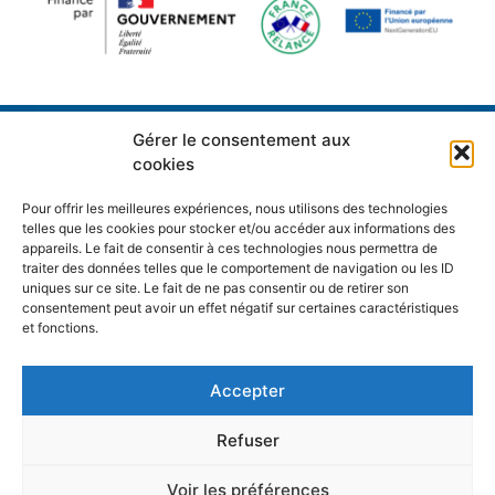
Gérer le consentement aux
L’Ecole Universitaire de Recherche IFSEA bénéficie d’une aide
cookies
de l’État gérée par l’Agence Nationale de la Recherche au
titre du plan France 2030 et par l’Union européenne
Pour offrir les meilleures expériences, nous utilisons des technologies
NextGenerationEU portant la référence « ANR-21-EXES-0011
telles que les cookies pour stocker et/ou accéder aux informations des
appareils. Le fait de consentir à ces technologies nous permettra de
traiter des données telles que le comportement de navigation ou les ID
uniques sur ce site. Le fait de ne pas consentir ou de retirer son
Contactez-nous
\ Suivez-nous sur
consentement peut avoir un effet négatif sur certaines caractéristiques
et fonctions.
Mentions légales
\ Politique de confidentialité \ Réalisation
Accepter
du site Web : DSI
Refuser
Tous droits réservés : IFSEA 2023
Site universitaire Capécure – Quai Masset – BP 120 – 62327 Boulogne-
Voir les préférences