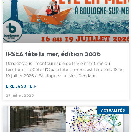
IFSEA fête la mer, édition 2026
Rendez-vous incontournable de la vie maritime du
territoire, La Côte d’Opale fête la mer s’est tenue du 16 au
19 juillet 2026 à Boulogne-sur-Mer. Pendant
LIRE LA SUITE »
25 juillet 2026
ACTUALITÉS