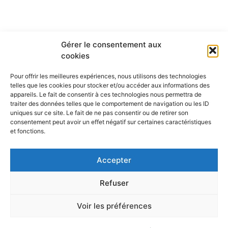
Les établissements membres
Gérer le consentement aux
cookies
Pour offrir les meilleures expériences, nous utilisons des technologies
telles que les cookies pour stocker et/ou accéder aux informations des
appareils. Le fait de consentir à ces technologies nous permettra de
traiter des données telles que le comportement de navigation ou les ID
uniques sur ce site. Le fait de ne pas consentir ou de retirer son
consentement peut avoir un effet négatif sur certaines caractéristiques
et fonctions.
Accepter
Refuser
Voir les préférences
L’Ecole Universitaire de Recherche IFSEA bénéficie d’une aide
de l’État gérée par l’Agence Nationale de la Recherche au