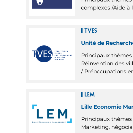
complexes /Aide à l
TVES
Unité de Recherche
Principaux thèmes d
Réinvention des vil
/ Préoccupations 
LEM
Lille Economie Man
Principaux thèmes 
Marketing, négociat