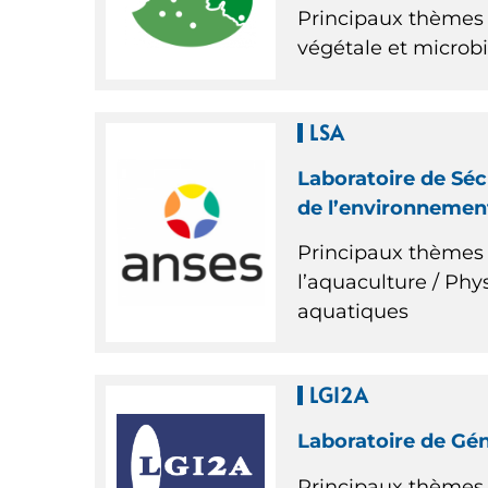
Principaux thèmes 
végétale et microbi
LSA
Laboratoire de Séc
de l’environnement
Principaux thèmes d
l’aquaculture / Phy
aquatiques
LGI2A
Laboratoire de Gén
Principaux thèmes d