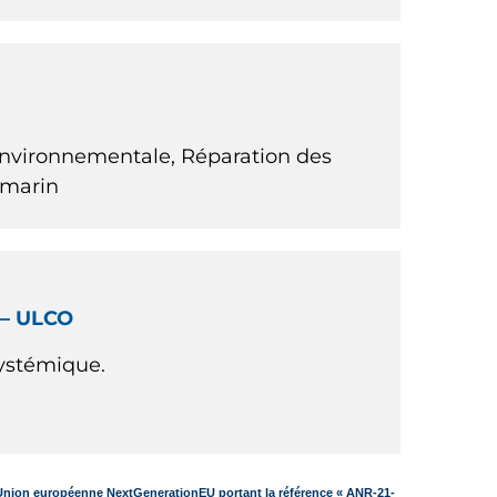
nvironnementale, Réparation des
 marin
s – ULCO
systémique.
 l’Union européenne NextGenerationEU portant la référence « ANR-21-