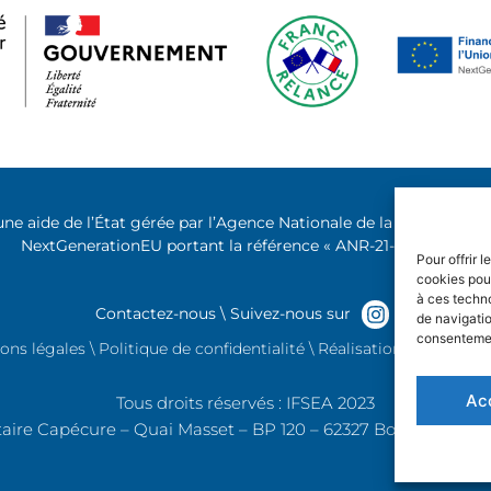
une aide de l’État gérée par l’Agence Nationale de la Recherche 
NextGenerationEU portant la référence « ANR-21-EXES-0011
Pour offrir 
cookies pour
à ces techn
Contactez-nous
\ Suivez-nous sur
de navigatio
consentement
ons légales
\ Politique de confidentialité \ Réalisation du site We
Ac
Tous droits réservés : IFSEA 2023
itaire Capécure – Quai Masset – BP 120 – 62327 Boulogne-sur-