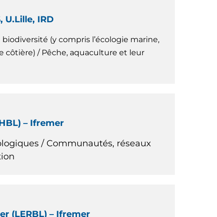
U.Lille, IRD
iodiversité (y compris l’écologie marine,
 côtière) / Pêche, aquaculture et leur
HBL) – Ifremer
cologiques / Communautés, réseaux
tion
r (LERBL) – Ifremer