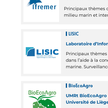
Principaux thèmes d
milieu marin et int
LISIC
Laboratoire d’Info
Principaux thèmes d
dans l’aide à la con
marine. Surveillanc
BioEcoAgro
UMRt BioEcoAgro n°1
Université de Lièg