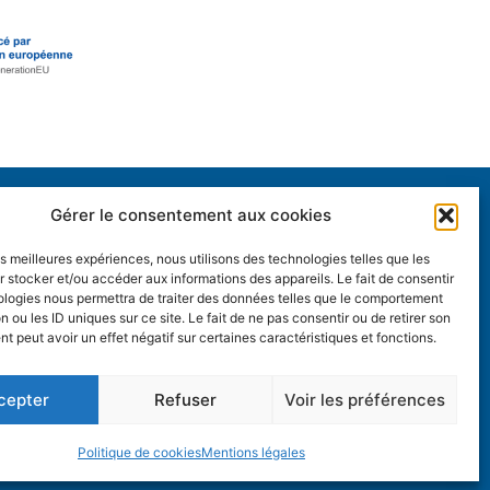
Gérer le consentement aux cookies
au titre du plan France 2030 et par l’Union européenne
les meilleures expériences, nous utilisons des technologies telles que les
 stocker et/ou accéder aux informations des appareils. Le fait de consentir
ologies nous permettra de traiter des données telles que le comportement
n ou les ID uniques sur ce site. Le fait de ne pas consentir ou de retirer son
 peut avoir un effet négatif sur certaines caractéristiques et fonctions.
b : DSI
cepter
Refuser
Voir les préférences
Mer
– France
Politique de cookies
Mentions légales