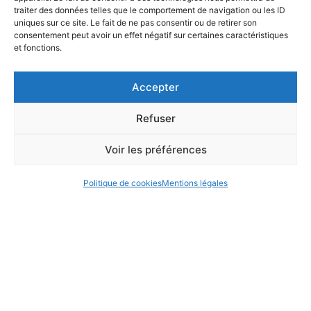
traiter des données telles que le comportement de navigation ou les ID
uniques sur ce site. Le fait de ne pas consentir ou de retirer son
consentement peut avoir un effet négatif sur certaines caractéristiques
et fonctions.
Accepter
L’Ecole Universitaire de Recherche IFSEA bénéficie d’une aide
de l’État gérée par l’Agence Nationale de la Recherche au
Refuser
titre du plan France 2030 et par l’Union européenne
NextGenerationEU portant la référence « ANR-21-EXES-0011
Voir les préférences
Politique de cookies
Mentions légales
Contactez-nous
\ Suivez-nous sur
Mentions légales
\ Politique de confidentialité \ Réalisation
du site Web : DSI
Tous droits réservés : IFSEA 2023
Site universitaire Capécure – Quai Masset – BP 120 – 62327 Boulogne-